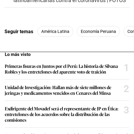
latinoamericanas contra el coronavirus | FOTOS
Seguir temas
América Latina
Economía Peruana
Co
Lo más visto
1
Primeras fisuras en Juntos por el Perú: La historia de Silvana
Robles y los entretelones del aparente voto de traición
2
Unidad de Investigación: Hallan más de siete millones de
jeringas y medicamentos vencidos en Cenares del Minsa
3
Exdirigente del Movadef será el representante de JP en Ética:
entretelones de los acuerdos sobre la distribución de las
comisiones