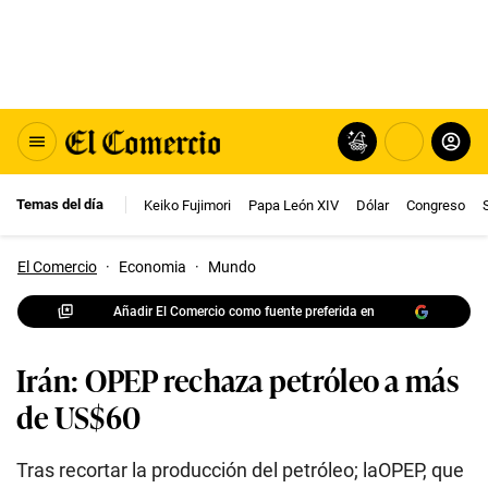
Temas del día
Keiko Fujimori
Papa León XIV
Dólar
Congreso
El Comercio
·
Economia
·
Mundo
Añadir El Comercio como fuente preferida en
Irán: OPEP rechaza petróleo a más
de US$60
Tras recortar la producción del petróleo; laOPEP, que