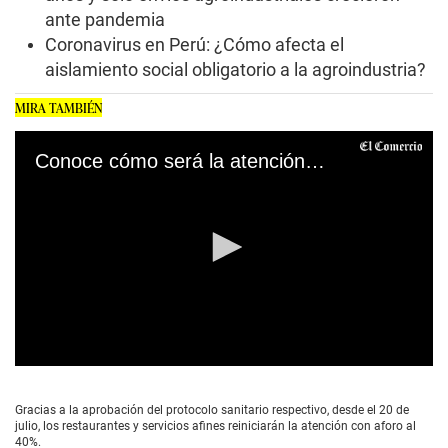
ante pandemia
Coronavirus en Perú: ¿Cómo afecta el
aislamiento social obligatorio a la agroindustria?
MIRA TAMBIÉN
Conoce cómo será la atención en los restaurantes
0
s
e
Gracias a la aprobación del protocolo sanitario respectivo, desde el 20 de
c
julio, los restaurantes y servicios afines reiniciarán la atención con aforo al
o
40%.