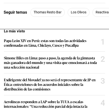
n
d
s
Seguir temas
Thomas Resto Bar
Los Olivos
Reactiva
o
f
2
m
i
Lo más visto
n
u
1
t
Papa León XIV en Perú: estas son todas las actividades
e
confirmadas en Lima, Chiclayo, Cusco y Pucallpa
s
,
4
2
Simone Biles en Lima: paso a paso, la agenda de la gimnasta
0
más ganadora del mundo y una visita que emocionará a toda
s
una selección nacional
e
c
o
3
n
Exdirigente del Movadef ya no será el representante de JP en
d
Ética: entretelones de los acuerdos iniciales sobre la
s
distribución de las comisiones
4
Aerolíneas responden a LAP sobre la TUUA a escalas
internacionales: “Una reducción parcial deja intacta la