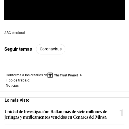
0
s
e
ABC electoral
c
o
n
Seguir temas
Coronavirus
d
s
o
f
1
m
Conforme a los criterios de
i
Tipo de trabajo:
n
Noticias
u
t
e
Lo más visto
,
3
9
1
Unidad de Investigación: Hallan más de siete millones de
s
jeringas y medicamentos vencidos en Cenares del Minsa
e
c
o