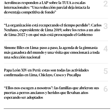
2
Aerolíneas responden a LAP sobre la TUUA a escalas
n
internacionales: “Una reducción parcial deja intacta la
d
s
desventaja competitiva de fondo”
3
“La organización está recuperando el tiempo perdido”: Carlos
Neuhaus, expresidente de Lima 2019, sobre los retos a un año
de Lima 2027 y en qué más está preocupado el Gobierno
4
Simone Biles en Lima: paso a paso, la agenda de la gimnasta
más ganadora del mundo y una visita que emocionará a toda
una selección nacional
5
Papa León XIV en Perú: estas son todas las actividades
confirmadas en Lima, Chiclayo, Cusco y Pucallpa
6
“Ellos nos escogen a nosotros”: las familias que abrieron sus
puertas a perros ancianos y heridos que llevaban años
esperando ser adoptados