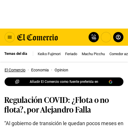
Temas del día
Keiko Fujimori
Feriado
Machu Picchu
Corredor az
El Comercio
·
Economia
·
Opinion
Añadir El Comercio como fuente preferida en
Regulación COVID: ¿Flota o no
flota?, por Alejandro Falla
“Al gobierno de transición le quedan pocos meses en