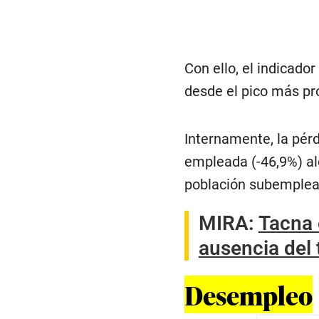
Con ello, el indicado
desde el pico más pro
Internamente, la pér
empleada (-46,9%) al
población subemple
MIRA:
Tacna 
ausencia del
Desempleo