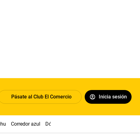
Pásate al Club El Comercio
Inicia sesión
chu
Corredor azul
Dólar
Congreso
Nasca
Acuña
Toled