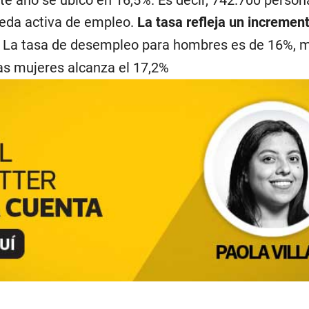
te año se ubicó en 16,5%. Es decir, 742.700 person
eda activa de empleo.
La tasa refleja un increment
.
La tasa de desempleo para hombres es de 16%, m
las mujeres alcanza el 17,2%