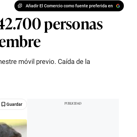
Añadir El Comercio como fuente preferida en
42.700 personas
tiembre
estre móvil previo. Caída de la
Guardar