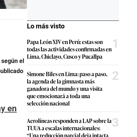
Lo más visto
1
Papa León XIV en Perú: estas son
todas las actividades confirmadas en
Lima, Chiclayo, Cusco y Pucallpa
 según el
publicado
2
Simone Biles en Lima: paso a paso,
la agenda de la gimnasta más
ganadora del mundo y una visita
que emocionará a toda una
selección nacional
ay en
3
Aerolíneas responden a LAP sobre la
TUUA a escalas internacionales:
“Una reducción parcial deja intacta