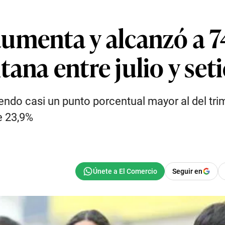
umenta y alcanzó a 7
ana entre julio y se
ndo casi un punto porcentual mayor al del trim
e 23,9%
Seguir en