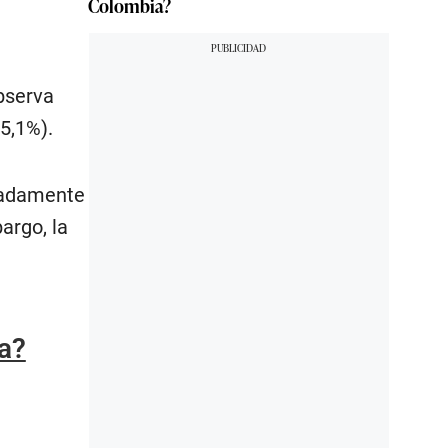
Colombia?
bserva
5,1%).
cuadamente
argo, la
a?