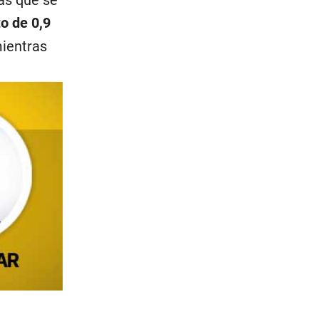
as que se
o de 0,9
ientras