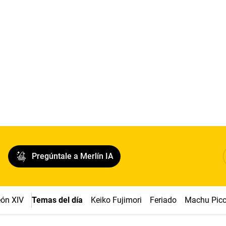
Pregúntale a Merlín IA
ón XIV
Temas del día
Keiko Fujimori
Feriado
Machu Pic