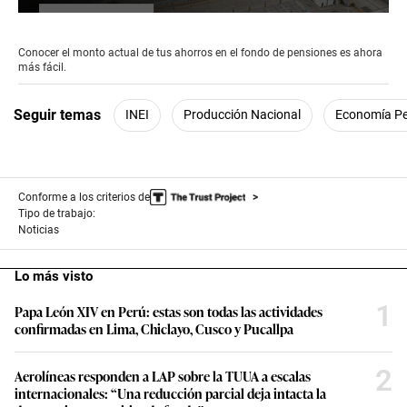
0
seconds
of
Conocer el monto actual de tus ahorros en el fondo de pensiones es ahora
2
más fácil.
minutes,
56
seconds
Seguir temas
INEI
Producción Nacional
Economía P
Conforme a los criterios de
Tipo de trabajo:
Noticias
Lo más visto
1
Papa León XIV en Perú: estas son todas las actividades
confirmadas en Lima, Chiclayo, Cusco y Pucallpa
2
Aerolíneas responden a LAP sobre la TUUA a escalas
internacionales: “Una reducción parcial deja intacta la