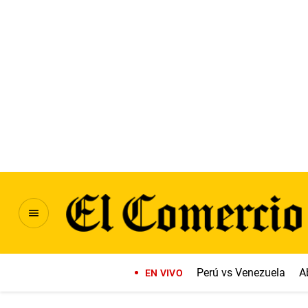
Perú vs Venezuela
A
EN VIVO