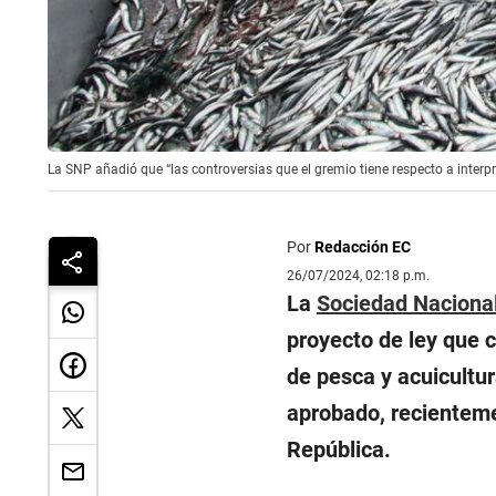
La SNP añadió que “las controversias que el gremio tiene respecto a interp
Por
Redacción EC
26/07/2024, 02:18 p.m.
La
Sociedad Naciona
proyecto de ley que 
de pesca y acuicultu
aprobado, recienteme
República.