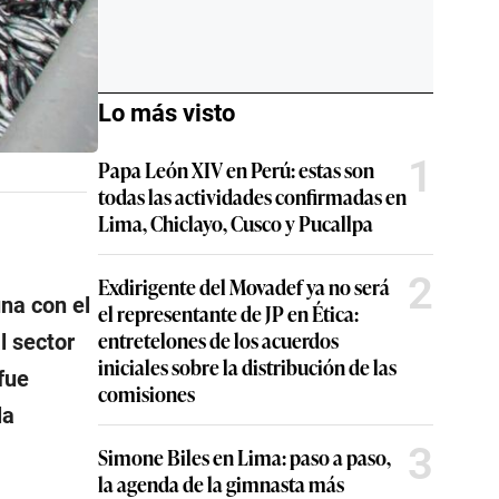
Lo más visto
1
Papa León XIV en Perú: estas son
todas las actividades confirmadas en
Lima, Chiclayo, Cusco y Pucallpa
2
Exdirigente del Movadef ya no será
una con el
el representante de JP en Ética:
entretelones de los acuerdos
l sector
iniciales sobre la distribución de las
fue
comisiones
la
3
Simone Biles en Lima: paso a paso,
la agenda de la gimnasta más