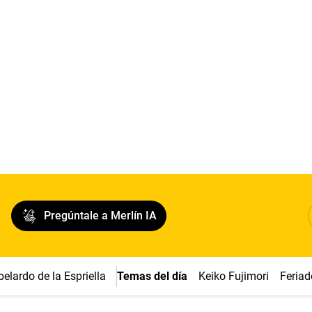
Pregúntale a Merlín IA
belardo de la Espriella
Temas del día
Keiko Fujimori
Feriad