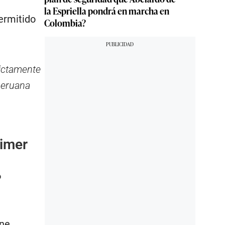
la Espriella pondrá en marcha en
ermitido
Colombia?
rictamente
 peruana
rimer
?
ene