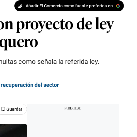
Añadir El Comercio como fuente preferida en
on proyecto de ley
squero
ltas como señala la referida ley.
 recuperación del sector
Guardar