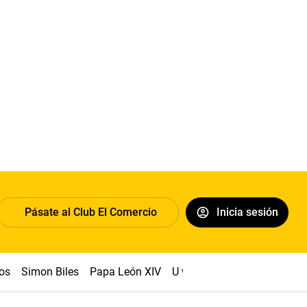
Pásate al Club El Comercio
Inicia sesión
os
Simon Biles
Papa León XIV
U vs Cristal
Dólar
Congr