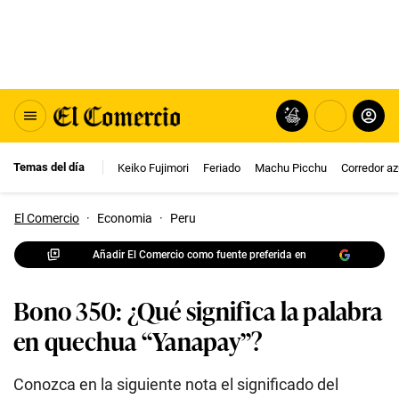
Temas del día
Keiko Fujimori
Feriado
Machu Picchu
Corredor az
El Comercio
·
Economia
·
Peru
Añadir El Comercio como fuente preferida en
Bono 350: ¿Qué significa la palabra
en quechua “Yanapay”?
Conozca en la siguiente nota el significado del