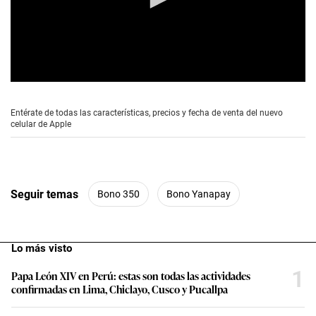
0
s
e
Entérate de todas las características, precios y fecha de venta del nuevo
c
celular de Apple
o
n
d
s
o
f
Seguir temas
Bono 350
Bono Yanapay
0
s
e
c
o
Lo más visto
n
d
1
Papa León XIV en Perú: estas son todas las actividades
s
confirmadas en Lima, Chiclayo, Cusco y Pucallpa