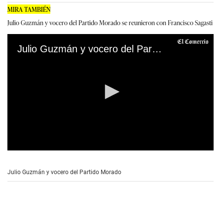
MIRA TAMBIÉN
Julio Guzmán y vocero del Partido Morado se reunieron con Francisco Sagasti
Julio Guzmán y vocero del Partido Morado se reunieron con Francisco Sagasti
0
s
e
Julio Guzmán y vocero del Partido Morado
c
o
n
d
s
o