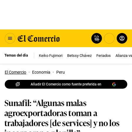
Temas del día
Keiko Fujimori
Betssy Chávez
Feriados
Alianza v
El Comercio
·
Economia
·
Peru
Añadir El Comercio como fuente preferida en
Sunafil: “Algunas malas
agroexportadoras toman a
trabajadores [de services] y no los