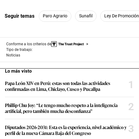
f
1
m
Seguir temas
Paro Agrario
Sunafil
Ley De Promoción
i
n
u
t
e
,
Conforme a los criterios de
2
Tipo de trabajo:
6
Noticias
s
e
c
Lo más visto
o
n
1
d
Papa León XIV en Perú: estas son todas las actividades
s
confirmadas en Lima, Chiclayo, Cusco y Pucallpa
2
Phillip Chu Joy: “Le tengo mucho respeto a la inteligencia
artificial, pero también mucha desconfianza”
3
Diputados 2026-2031: Esta es la experiencia, nivel académico y
perfil de la nueva Cámara Baja del Congreso