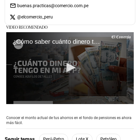
buenas.practicas@comercio.com.pe
@
elcomercio_peru
VIDEO RECOMENDADO
¿Cómo saber cuánto dinero tengo en mi AFP?
0
seconds
of
Conocer el monto actual de tus ahorros en el fondo de pensiones es ahora
2
más fácil.
minutes,
56
seconds
Seguir temas
Perú-Petro
Lote X
Petróleo