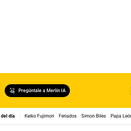
Pregúntale a Merlín IA
del día
Keiko Fujimori
Feriados
Simon Biles
Papa Leó