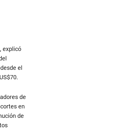
 explicó
del
 desde el
s US$70.
tadores de
ecortes en
nución de
atos