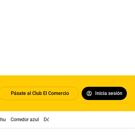
Pásate al Club El Comercio
Inicia sesión
chu
Corredor azul
Dólar
Congreso
Nasca
Acuña
Toled