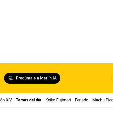
Pregúntale a Merlín IA
ón XIV
Temas del día
Keiko Fujimori
Feriado
Machu Pic