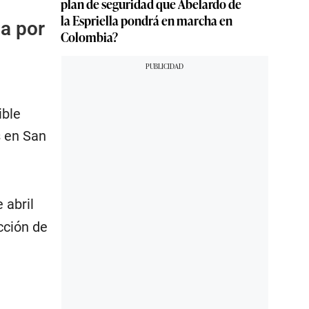
plan de seguridad que Abelardo de
la Espriella pondrá en marcha en
na por
Colombia?
ible
s en San
 abril
cción de