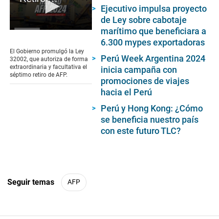
Ejecutivo impulsa proyecto
de Ley sobre cabotaje
marítimo que beneficiara a
0
seconds
6.300 mypes exportadoras
of
El Gobierno promulgó la Ley
2
Perú Week Argentina 2024
32002, que autoriza de forma
minutes,
extraordinaria y facultativa el
inicia campaña con
39
séptimo retiro de AFP.
promociones de viajes
seconds
hacia el Perú
Perú y Hong Kong: ¿Cómo
se beneficia nuestro país
con este futuro TLC?
Seguir temas
AFP