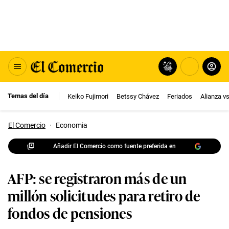
Temas del día
Keiko Fujimori
Betssy Chávez
Feriados
Alianza v
El Comercio
·
Economia
Añadir El Comercio como fuente preferida en
AFP: se registraron más de un
millón solicitudes para retiro de
fondos de pensiones