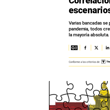
Correlació
escenario
Columnistas
Provecho
Varias bancadas se 
pandemia, todos cre
Saltar intro
la mayoría absoluta.
Política
Economía
ECData
Conforme a los criterios de
Lima
Perú
Mundo
DT
Luces