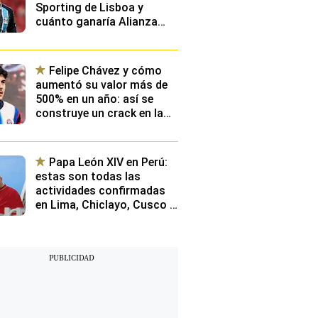
Sporting de Lisboa y
cuánto ganaría Alianza
Lima en caso se dé un
fichaje millonario
Felipe Chávez y cómo
aumentó su valor más de
500% en un año: así se
construye un crack en la
élite de Europa y qué
planean desde Videna
Papa León XIV en Perú:
estas son todas las
actividades confirmadas
en Lima, Chiclayo, Cusco y
Pucallpa