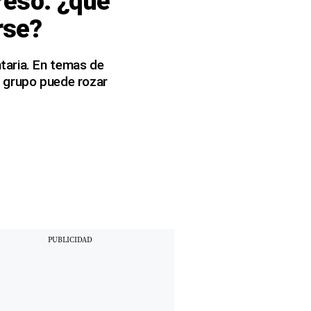
reso: ¿qué
rse?
taria. En temas de
n grupo puede rozar