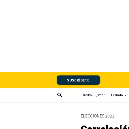
Portada
Edición Impresa
Club El Comercio
Newsletters
Editorial
SUSCRÍBETE
Día 1
Audiencias Vecinales
Keiko Fujimori
Feriado
Corresponsales escolares
ELECCIONES 2021
Podcast
Juegos