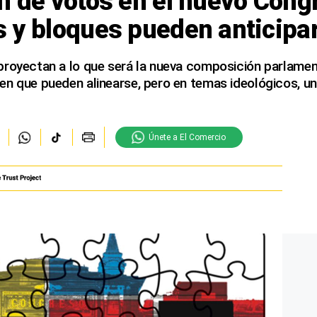
n de votos en el nuevo Cong
s y bloques pueden anticipa
proyectan a lo que será la nueva composición parlamen
en que pueden alinearse, pero en temas ideológicos, u
Únete a El Comercio