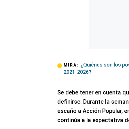
Concesionarias
Principios
Rectores
Buenas
Prácticas
Políticas
De
Privacidad
Política
Integrada
¿Quiénes son los pos
MIRA:
De
2021-2026?
Gestión
Derechos
Arco
Se debe tener en cuenta qu
Política
De
definirse. Durante la seman
Cookies
escaño a Acción Popular, en
continúa a la expectativa 