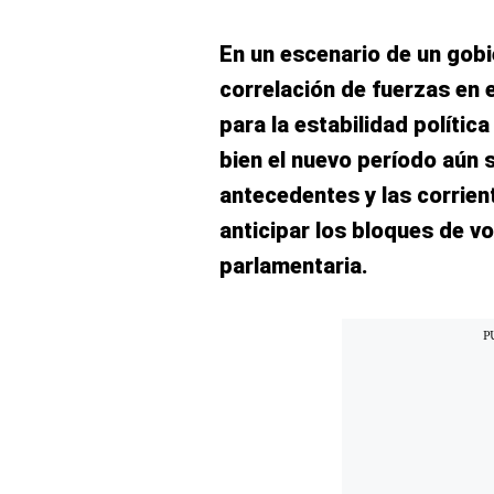
El Dominical
En un escenario de un gobie
Desde la redacción
correlación de fuerzas en 
Videos
para la estabilidad polític
Archivo El Comercio
bien el nuevo período aún s
antecedentes y las corrien
Notas contratadas
anticipar los bloques de v
Blogs
parlamentaria.
Colecciones El Comercio
elcomercio.pe
Términos
Y
Condiciones
De
Uso
Oficinas