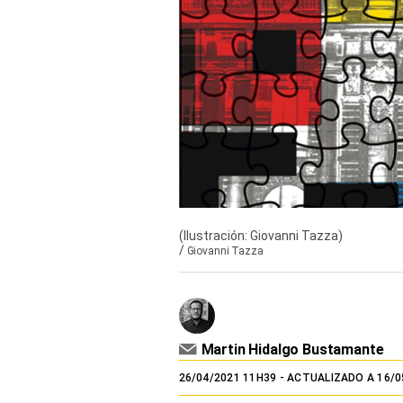
TV+
Tecnología y ciencias
Somos
Bienestar
Hogar y Familia
Respuestas
(Ilustración: Giovanni Tazza)
Mag
/
Giovanni Tazza
Viù
Vamos
Martin Hidalgo Bustamante
Ruedas y Tuercas
26/04/2021 11H39
- ACTUALIZADO A 16/0
Casa y Más