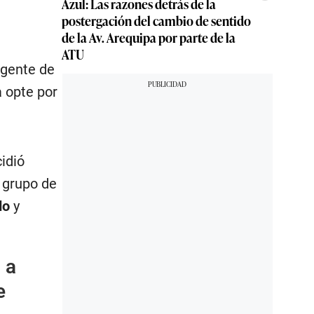
Azul: Las razones detrás de la
postergación del cambio de sentido
de la Av. Arequipa por parte de la
ATU
agente de
a opte por
idió
n grupo de
do
y
 a
e