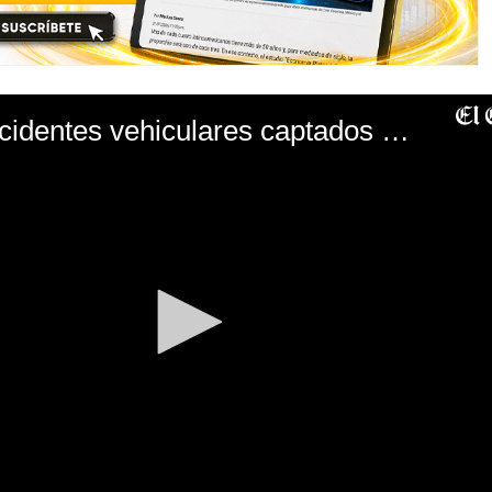
Jesús María: Accidentes vehiculares captados por cámaras de vigilancia