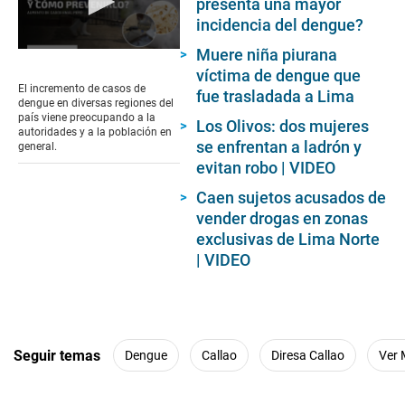
presenta una mayor
incidencia del dengue?
Muere niña piurana
0
seconds
víctima de dengue que
of
El incremento de casos de
fue trasladada a Lima
2
dengue en diversas regiones del
minutes,
país viene preocupando a la
Los Olivos: dos mujeres
53
autoridades y a la población en
seconds
se enfrentan a ladrón y
general.
evitan robo | VIDEO
Caen sujetos acusados de
vender drogas en zonas
exclusivas de Lima Norte
| VIDEO
Seguir temas
Dengue
Callao
Diresa Callao
Ver