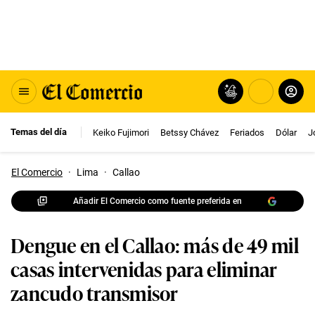
Temas del día
Keiko Fujimori
Betssy Chávez
Feriados
Dólar
J
El Comercio
·
Lima
·
Callao
Añadir El Comercio como fuente preferida en
Dengue en el Callao: más de 49 mil
casas intervenidas para eliminar
zancudo transmisor