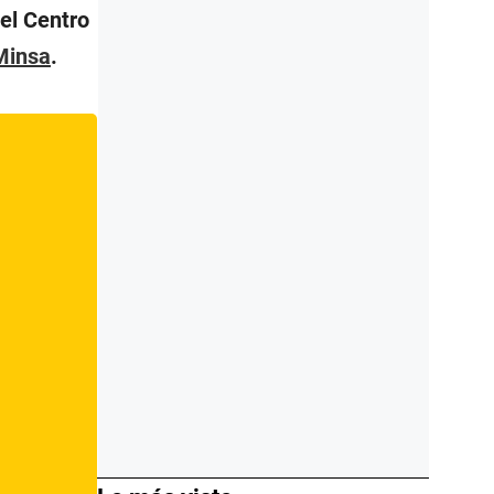
del Centro
Minsa
.