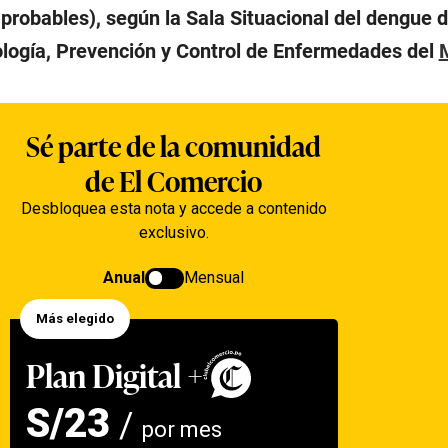
probables), según la Sala Situacional del dengue 
logía, Prevención y Control de Enfermedades del