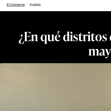
El Comercio
·
Ecdata
¿En qué distritos
mayo