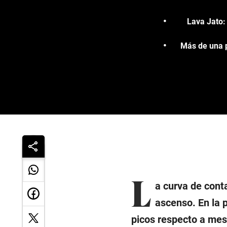
Lava Jato:
Más de una p
L
a curva de cont
ascenso. En la 
picos respecto a mes