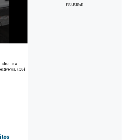
mpadronar a
ectiveros. ¿Qué
itos