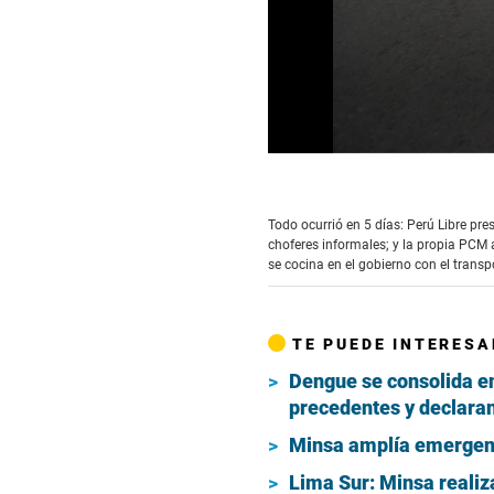
0
seconds
of
3
Todo ocurrió en 5 días: Perú Libre pr
minutes,
choferes informales; y la propia PCM 
48
seconds
se cocina en el gobierno con el transp
Volume
90%
TE PUEDE INTERESA
Dengue se consolida en
precedentes y declara
Minsa amplía emergenc
Lima Sur: Minsa realiz