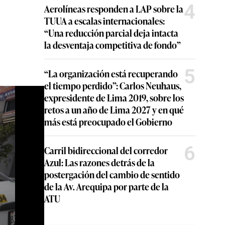
4
Aerolíneas responden a LAP sobre la
TUUA a escalas internacionales:
“Una reducción parcial deja intacta
la desventaja competitiva de fondo”
5
“La organización está recuperando
el tiempo perdido”: Carlos Neuhaus,
expresidente de Lima 2019, sobre los
retos a un año de Lima 2027 y en qué
más está preocupado el Gobierno
6
Carril bidireccional del corredor
Azul: Las razones detrás de la
postergación del cambio de sentido
de la Av. Arequipa por parte de la
ATU