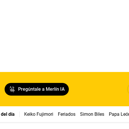
Pregúntale a Merlín IA
del día
Keiko Fujimori
Feriados
Simon Biles
Papa Leó