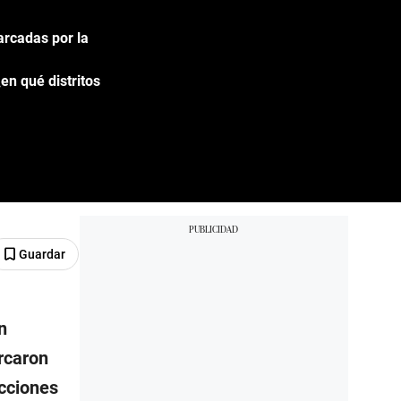
arcadas por la
en qué distritos
Guardar
n
rcaron
ecciones