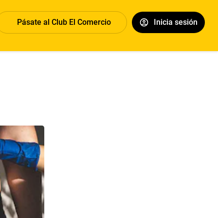
Pásate al Club El Comercio
Inicia sesión