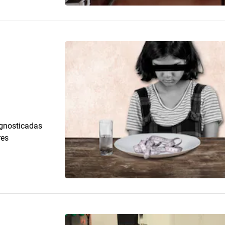
agnosticadas
res