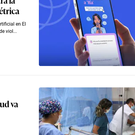
étrica
tificial en El
 viol...
ud va