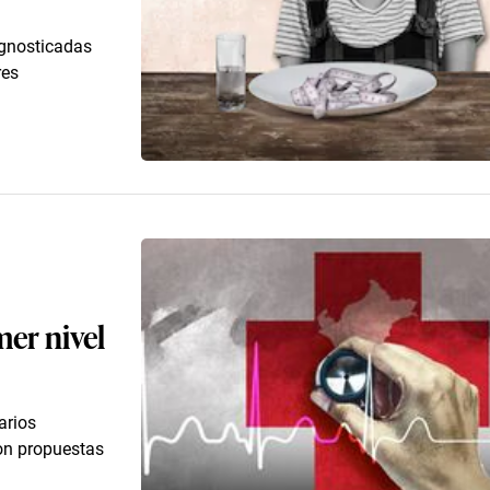
agnosticadas
res
mer nivel
arios
ron propuestas