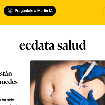
Pregúntale a Merlín IA
ecdata salud
están
 puedes
o ha sido