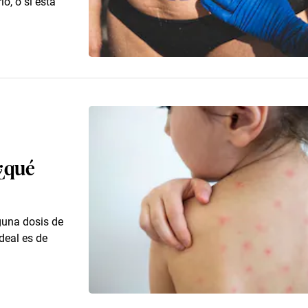
o, o si está
 ¿qué
guna dosis de
deal es de