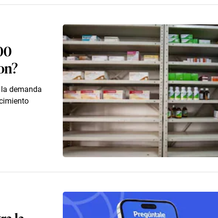
00
on?
e la demanda
ecimiento
ra la