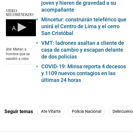
joven y hieren de gravedad a su
acompañante
VIDEO
RECOMENDADO
Mincetur: construirán teleférico que
unirá el Centro de Lima y el cerro
Ate: Matan a hombre que se resistió a robo
San Cristóbal
0
VMT: ladrones asaltan a cliente de
seconds
of
casa de cambio y escapan delante
Ate: Matan a
0
hombre que se
de dos policías
seconds
resistió a robo
COVID-19: Minsa reporta 4 decesos
y 1109 nuevos contagios en las
últimas 24 horas
Seguir temas
Ate Vitarte
Policía Nacional
Delincuenc