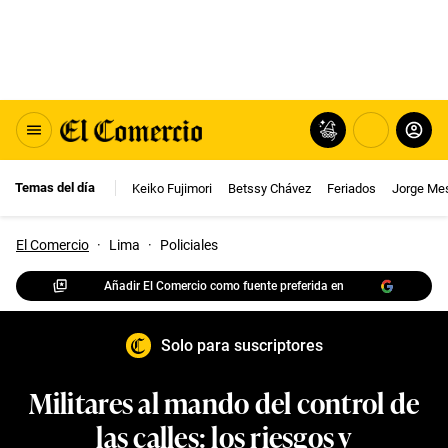
Temas del día
Keiko Fujimori
Betssy Chávez
Feriados
Jorge Me
El Comercio
·
Lima
·
Policiales
Añadir El Comercio como fuente preferida en
Solo para suscriptores
Militares al mando del control de
las calles: los riesgos y