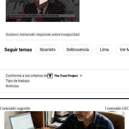
0
seconds
of
Gustavo Adrianzén responde sobre inseguridad
5
minutes,
21
Seguir temas
Sicariato
Delincuencia
Lima
Ver 
seconds
Conforme a los criterios de
Tipo de trabajo:
Noticias
Contenido sugerido
Contenido
GEC