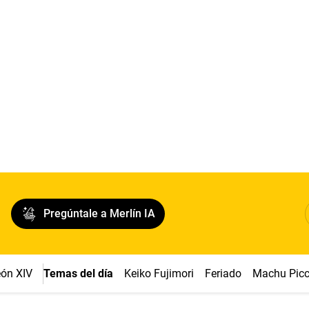
Pregúntale a Merlín IA
ón XIV
Temas del día
Keiko Fujimori
Feriado
Machu Pic