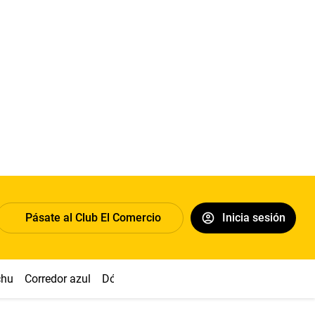
Pásate al Club El Comercio
Inicia sesión
chu
Corredor azul
Dólar
Congreso
Nasca
Acuña
Toled