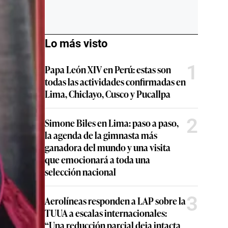
Lo más visto
1
Papa León XIV en Perú: estas son
todas las actividades confirmadas en
Lima, Chiclayo, Cusco y Pucallpa
2
Simone Biles en Lima: paso a paso,
la agenda de la gimnasta más
ganadora del mundo y una visita
que emocionará a toda una
selección nacional
3
Aerolíneas responden a LAP sobre la
TUUA a escalas internacionales:
“Una reducción parcial deja intacta