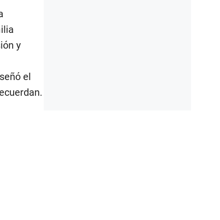
a
lia
ión y
señó el
recuerdan.