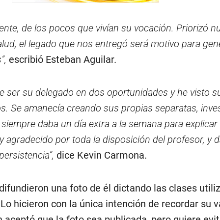
nte, de los pocos que vivían su vocación. Priorizó n
lud, el legado que nos entregó será motivo para gen
s”,
escribió Esteban Aguilar.
de ser su delegado en dos oportunidades y he visto s
os. Se amanecía creando sus propias separatas, inves
 siempre daba un día extra a la semana para explicar
 agradecido por toda la disposición del profesor, y 
ersistencia”,
dice Kevin Carmona.
ifundieron una foto de él dictando las clases util
o hicieron con la única intención de recordar su v
 aceptó que la foto sea publicada, pero quiere evi