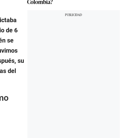
Colombia?
Dictaba
io de 6
ién se
tuvimos
spués, su
as del
rmo