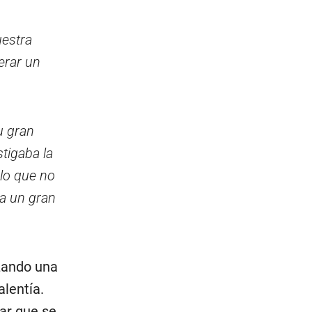
uestra
erar un
u gran
tigaba la
 lo que no
da un gran
izando una
alentía.
tar que se