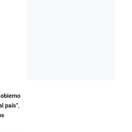
Gobierno
l país”
,
os