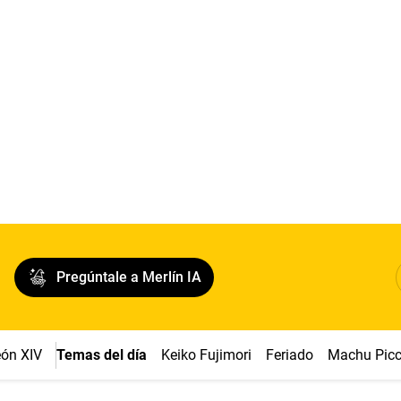
Pregúntale a Merlín IA
ón XIV
Temas del día
Keiko Fujimori
Feriado
Machu Pic