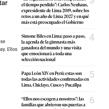
3
tar
el tiempo perdido”: Carlos Neuhaus,
expresidente de Lima 2019, sobre los
retos a un año de Lima 2027 y en qué
más está preocupado el Gobierno
4
Simone Biles en Lima: paso a paso,
 se
la agenda de la gimnasta más
ganadora del mundo y una visita
y. Ellos
que emocionará a toda una
selección nacional
5
Papa León XIV en Perú: estas son
todas las actividades confirmadas en
Lima, Chiclayo, Cusco y Pucallpa
6
“Ellos nos escogen a nosotros”: las
familias que abrieron sus puertas a