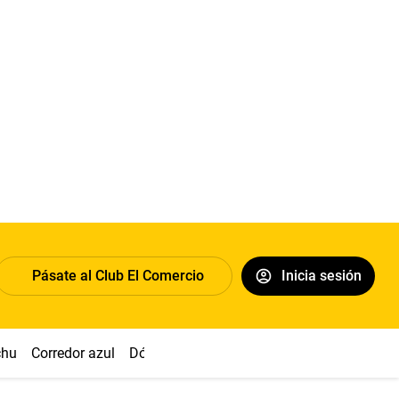
Pásate al Club El Comercio
Inicia sesión
chu
Corredor azul
Dólar
Congreso
Nasca
Acuña
Toled