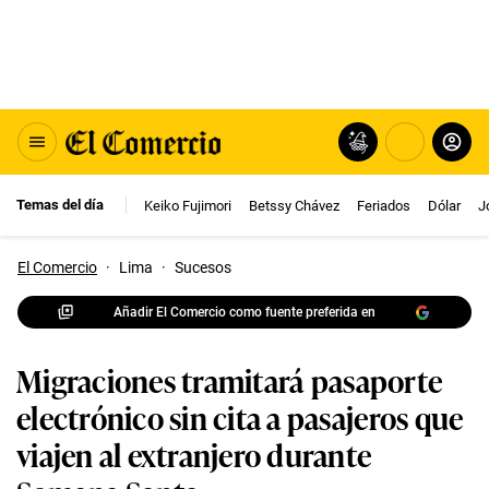
Temas del día
Keiko Fujimori
Betssy Chávez
Feriados
Dólar
J
El Comercio
·
Lima
·
Sucesos
Añadir El Comercio como fuente preferida en
Migraciones tramitará pasaporte
electrónico sin cita a pasajeros que
viajen al extranjero durante