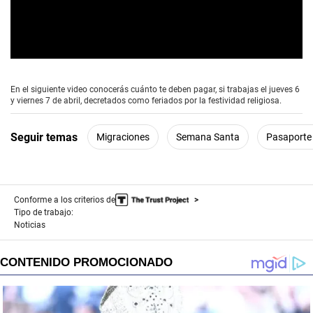
0
s
e
En el siguiente video conocerás cuánto te deben pagar, si trabajas el jueves 6
c
y viernes 7 de abril, decretados como feriados por la festividad religiosa.
o
n
d
Seguir temas
Migraciones
Semana Santa
Pasaporte
s
o
f
0
s
e
Conforme a los criterios de
c
Tipo de trabajo:
o
Noticias
n
d
s