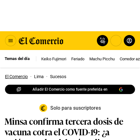
Temas del día
Keiko Fujimori
Feriado
Machu Picchu
Corredor az
El Comercio
·
Lima
·
Sucesos
Añadir El Comercio como fuente preferida en
Solo para suscriptores
Minsa confirma tercera dosis de
vacuna cotra el COVID-19: ¿a