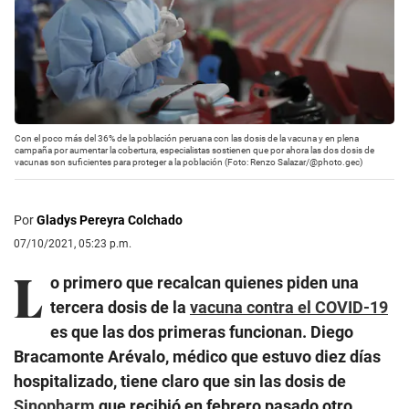
Con el poco más del 36% de la población peruana con las dosis de la vacuna y en plena
campaña por aumentar la cobertura, especialistas sostienen que por ahora las dos dosis de
vacunas son suficientes para proteger a la población (Foto: Renzo Salazar/@photo.gec)
Por
Gladys Pereyra Colchado
07/10/2021, 05:23 p.m.
L
o primero que recalcan quienes piden una
tercera dosis de la
vacuna contra el COVID-19
es que las dos primeras funcionan. Diego
Bracamonte Arévalo, médico que estuvo diez días
hospitalizado, tiene claro que sin las dosis de
Sinopharm
que recibió en febrero pasado otro