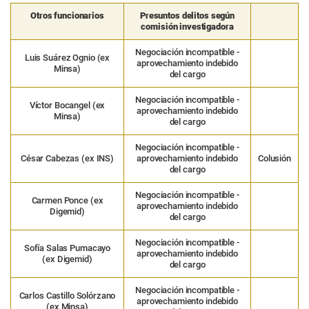
Otros funcionarios
Presuntos delitos según
comisión investigadora
Negociación incompatible -
Luis Suárez Ognio (ex
aprovechamiento indebido
Minsa)
del cargo
Negociación incompatible -
Víctor Bocangel (ex
aprovechamiento indebido
Minsa)
del cargo
Negociación incompatible -
César Cabezas (ex INS)
aprovechamiento indebido
Colusión
del cargo
Negociación incompatible -
Carmen Ponce (ex
aprovechamiento indebido
Digemid)
del cargo
Negociación incompatible -
Sofía Salas Pumacayo
aprovechamiento indebido
(ex Digemid)
del cargo
Negociación incompatible -
Carlos Castillo Solórzano
aprovechamiento indebido
(ex Minsa)