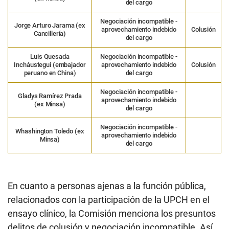
del cargo
Negociación incompatible -
Jorge Arturo Jarama (ex
aprovechamiento indebido
Colusión
Cancillería)
del cargo
Luis Quesada
Negociación incompatible -
Incháustegui (embajador
aprovechamiento indebido
Colusión
peruano en China)
del cargo
Negociación incompatible -
Gladys Ramírez Prada
aprovechamiento indebido
(ex Minsa)
del cargo
Negociación incompatible -
Whashington Toledo (ex
aprovechamiento indebido
Minsa)
del cargo
En cuanto a personas ajenas a la función pública,
relacionados con la participación de la UPCH en el
ensayo clínico, la Comisión menciona los presuntos
delitos de colusión y negociación incompatible. Así