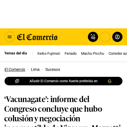
Temas del día
Keiko Fujimori
Feriado
Machu Picchu
Corredor az
El Comercio
·
Lima
·
Sucesos
Añadir El Comercio como fuente preferida en
‘Vacunagate’: informe del
Congreso concluye que hubo
colusión y negociación