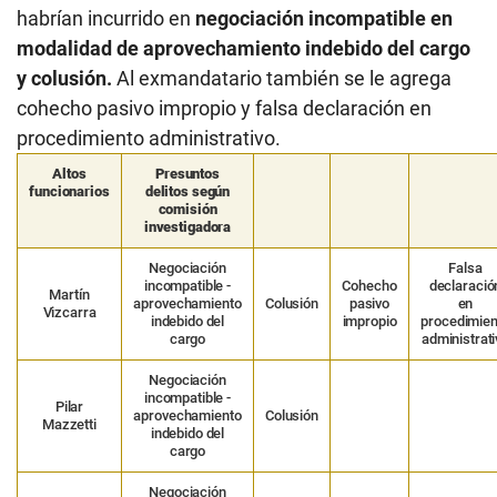
habrían incurrido en
negociación incompatible en
modalidad de aprovechamiento indebido del cargo
y colusión.
Al exmandatario también se le agrega
cohecho pasivo impropio y falsa declaración en
procedimiento administrativo.
Altos
Presuntos
funcionarios
delitos según
comisión
investigadora
Negociación
Falsa
incompatible -
Cohecho
declaració
Martín
aprovechamiento
Colusión
pasivo
en
Vizcarra
indebido del
impropio
procedimien
cargo
administrati
Negociación
incompatible -
Pilar
aprovechamiento
Colusión
Mazzetti
indebido del
cargo
Negociación