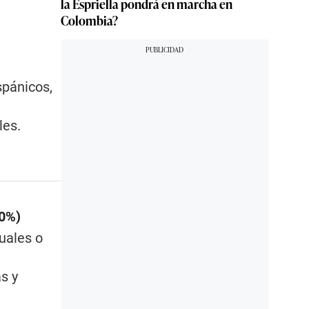
la Espriella pondrá en marcha en
Colombia?
pánicos,
les.
50%)
uales o
s y