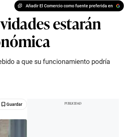
Añadir El Comercio como fuente preferida en
ividades estarán
conómica
debido a que su funcionamiento podría
Guardar