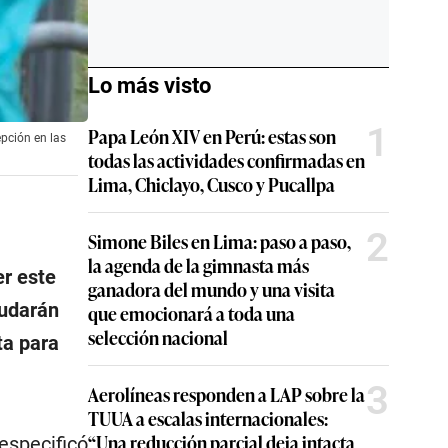
Lo más visto
1
Papa León XIV en Perú: estas son
epción en las
todas las actividades confirmadas en
Lima, Chiclayo, Cusco y Pucallpa
2
Simone Biles en Lima: paso a paso,
la agenda de la gimnasta más
er este
ganadora del mundo y una visita
nudarán
que emocionará a toda una
selección nacional
ta para
3
Aerolíneas responden a LAP sobre la
TUUA a escalas internacionales:
“Una reducción parcial deja intacta
especificó