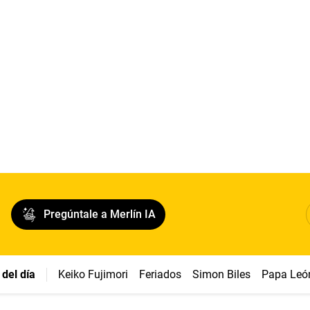
Pregúntale a Merlín IA
del día
Keiko Fujimori
Feriados
Simon Biles
Papa Leó