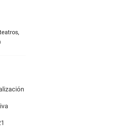
teatros,
a
alización
iva
21