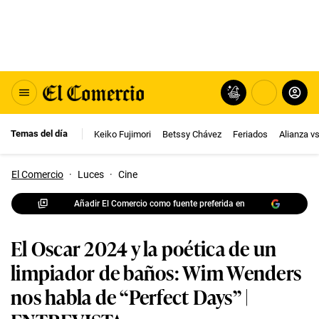
Temas del día
Keiko Fujimori
Betssy Chávez
Feriados
Alianza v
El Comercio
·
Luces
·
Cine
Añadir El Comercio como fuente preferida en
El Oscar 2024 y la poética de un
limpiador de baños: Wim Wenders
nos habla de “Perfect Days” |