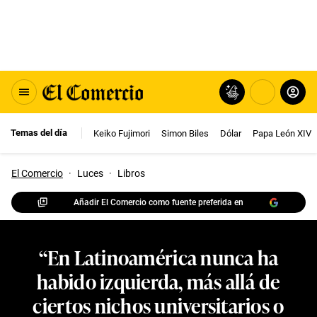
Temas del día
Keiko Fujimori
Simon Biles
Dólar
Papa León XIV
El Comercio
·
Luces
·
Libros
Añadir El Comercio como fuente preferida en
“En Latinoamérica nunca ha
habido izquierda, más allá de
ciertos nichos universitarios o