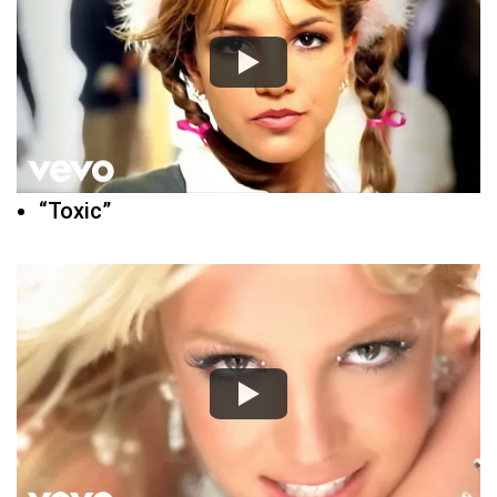
“Toxic”