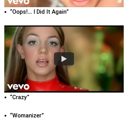
“Oops!... I Did It Again”
“Crazy”
“Womanizer”