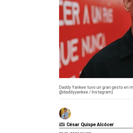
Derechos
Arco
Política
De
Cookies
Daddy Yankee tuvo un gran gesto en me
@daddyyankee / Instagram)
César Quispe Alcócer