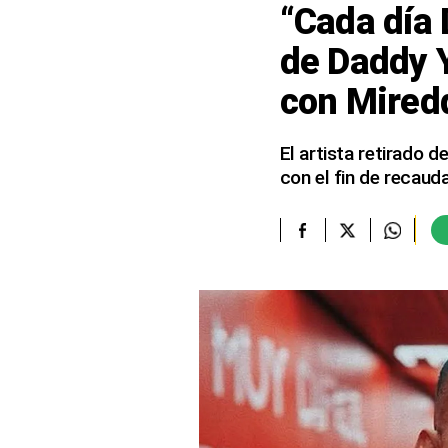
“Cada día 
elcomercio.pe
de Daddy 
Términos
con Mired
Y
Condiciones
De
Uso
El artista retirado
con el fin de recaud
Oficinas
Concesionarias
Principios
Rectores
Buenas
Prácticas
Políticas
De
Privacidad
Política
Integrada
De
Gestión