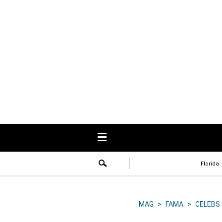
USA
Respuestas
Fama
Historias
Data
Videos
Recetas
Florida
Virales
Lo último
MAG
>
FAMA
>
CELEBS
Volver a El Comercio