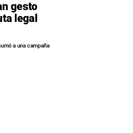
an gesto
ta legal
e sumó a una campaña