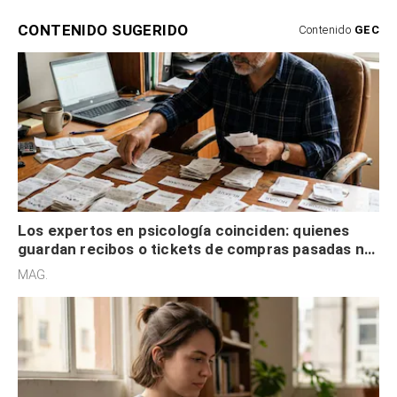
CONTENIDO SUGERIDO
Contenido
GEC
Los expertos en psicología coinciden: quienes
guardan recibos o tickets de compras pasadas no
son acumuladores, sino que tienen necesidad de
MAG.
control