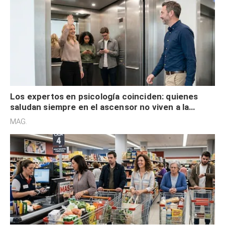
Los expertos en psicología coinciden: quienes
saludan siempre en el ascensor no viven a la
defensiva y tienen apertura social
MAG.