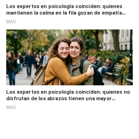
Los expertos en psicología coinciden: quienes
mantienen la calma en la fila gozan de empatía
cognitiva, gratitud y no solo tienen autocontrol
MAG.
Los expertos en psicología coinciden: quienes no
disfrutan de los abrazos tienen una mayor
sensibilidad a los estímulos físicos y no es por
MAG.
desinterés