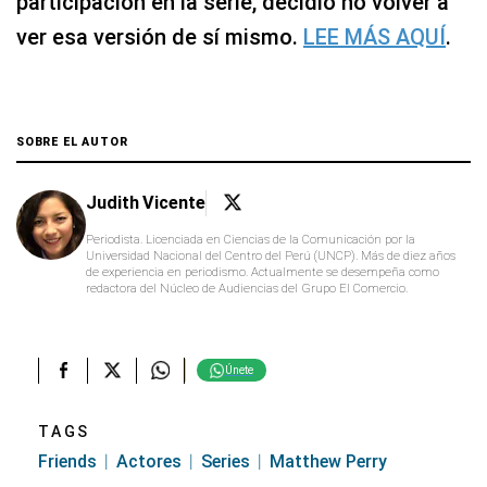
participación en la serie, decidió no volver a
ver esa versión de sí mismo.
LEE MÁS AQUÍ
.
SOBRE EL AUTOR
Judith Vicente
Periodista. Licenciada en Ciencias de la Comunicación por la
Universidad Nacional del Centro del Perú (UNCP). Más de diez años
de experiencia en periodismo. Actualmente se desempeña como
redactora del Núcleo de Audiencias del Grupo El Comercio.
Únete
TAGS
Friends
Actores
Series
Matthew Perry