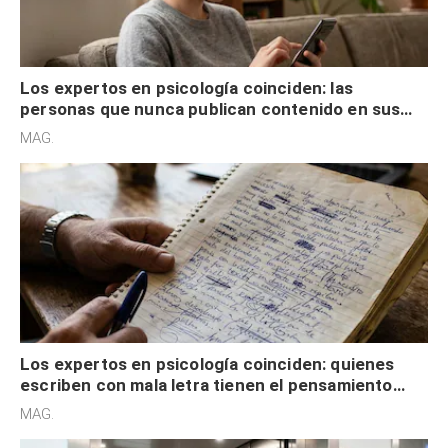
Los expertos en psicología coinciden: las
personas que nunca publican contenido en sus
redes sociales no pretenden buscar validación
MAG.
externa
Los expertos en psicología coinciden: quienes
escriben con mala letra tienen el pensamiento
acelerado y no lo hacen por desinterés
MAG.