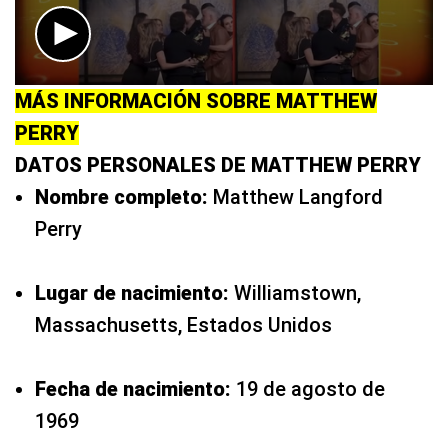
0
MÁS INFORMACIÓN SOBRE MATTHEW
seconds
of
PERRY
2
minutes,
DATOS PERSONALES DE MATTHEW PERRY
55
seconds
Nombre completo:
Matthew Langford
Perry
Lugar de nacimiento:
Williamstown,
Massachusetts, Estados Unidos
Fecha de nacimiento:
19 de agosto de
1969