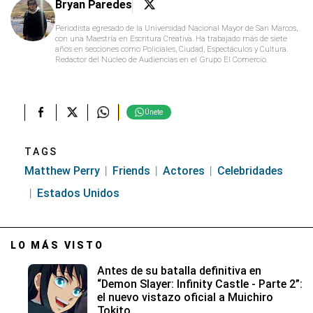
Bryan Paredes
Periodista egresado de la Universidad Nacional Mayor de San Marcos,
con una Maestría en Escritura Creativa. Ha trabajado más de siete
años en secciones como Policiales, Ciudad, Espectáculos y Cultura.
Redactor del Núcleo de Audiencias en el Grupo El Comercio.
Únete
TAGS
Matthew Perry
Friends
Actores
Celebridades
Estados Unidos
LO MÁS VISTO
Antes de su batalla definitiva en
“Demon Slayer: Infinity Castle - Parte 2”:
el nuevo vistazo oficial a Muichiro
Tokito