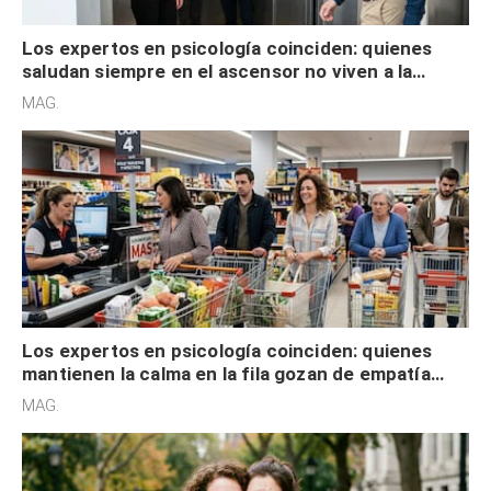
Los expertos en psicología coinciden: quienes
saludan siempre en el ascensor no viven a la
defensiva y tienen apertura social
MAG.
Los expertos en psicología coinciden: quienes
mantienen la calma en la fila gozan de empatía
cognitiva, gratitud y no solo tienen autocontrol
MAG.