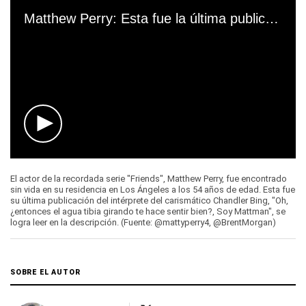
Cargando anuncio
0
seconds
El actor de la recordada serie "Friends", Matthew Perry, fue encontrado
of
sin vida en su residencia en Los Ángeles a los 54 años de edad. Esta fue
0
su última publicación del intérprete del carismático Chandler Bing, "Oh,
seconds
¿entonces el agua tibia girando te hace sentir bien?, Soy Mattman", se
logra leer en la descripción. (Fuente: @mattyperry4, @BrentMorgan)
SOBRE EL AUTOR