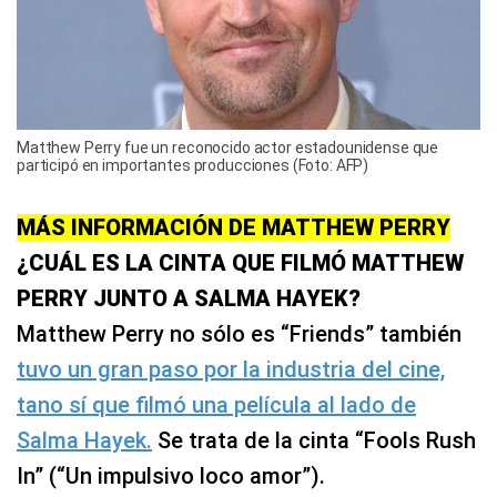
Matthew Perry fue un reconocido actor estadounidense que
participó en importantes producciones (Foto: AFP)
MÁS INFORMACIÓN DE MATTHEW PERRY
¿CUÁL ES LA CINTA QUE FILMÓ MATTHEW
PERRY JUNTO A SALMA HAYEK?
Matthew Perry no sólo es “Friends” también
tuvo un gran paso por la industria del cine,
tano sí que filmó una película al lado de
Salma Hayek.
Se trata de la cinta “Fools Rush
In” (“Un impulsivo loco amor”).