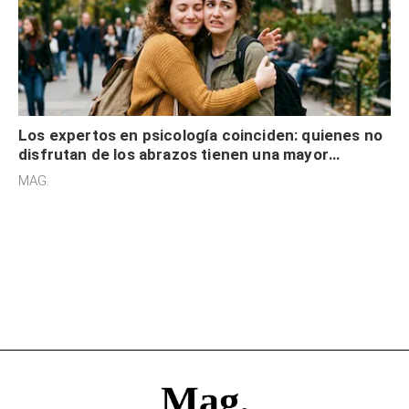
Los expertos en psicología coinciden: quienes no
disfrutan de los abrazos tienen una mayor
sensibilidad a los estímulos físicos y no es por
MAG.
desinterés