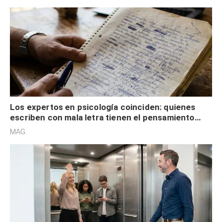
externa
Los expertos en psicología coinciden: quienes
escriben con mala letra tienen el pensamiento
acelerado y no lo hacen por desinterés
MAG.