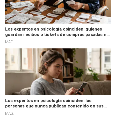
Los expertos en psicología coinciden: quienes
guardan recibos o tickets de compras pasadas no
son acumuladores, sino que tienen necesidad de
MAG.
control
Los expertos en psicología coinciden: las
personas que nunca publican contenido en sus
redes sociales no pretenden buscar validación
MAG.