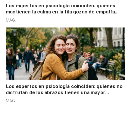
Los expertos en psicología coinciden: quienes
mantienen la calma en la fila gozan de empatía
cognitiva, gratitud y no solo tienen autocontrol
MAG.
Los expertos en psicología coinciden: quienes no
disfrutan de los abrazos tienen una mayor
sensibilidad a los estímulos físicos y no es por
MAG.
desinterés