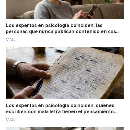
Los expertos en psicología coinciden: las
personas que nunca publican contenido en sus
redes sociales no pretenden buscar validación
MAG.
externa
Los expertos en psicología coinciden: quienes
escriben con mala letra tienen el pensamiento
acelerado y no lo hacen por desinterés
MAG.