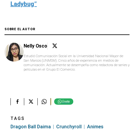
Ladybug”
SOBRE EL AUTOR
Nelly Osco
Estudió Comunicación Social en la Universidad Nacional Mayor de
San Marcos (UNMSM). Cinco años de experiencia en medios de
comunicación. Actualmente se desempeña como redactora de series y
películas en el Grupo El Comercio.
Únete
TAGS
Dragon Ball Daima
Crunchyroll
Animes