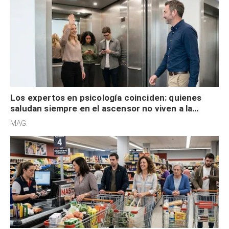
Los expertos en psicología coinciden: quienes
saludan siempre en el ascensor no viven a la
defensiva y tienen apertura social
MAG.