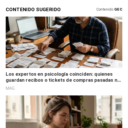
CONTENIDO SUGERIDO
Contenido
GEC
Los expertos en psicología coinciden: quienes
guardan recibos o tickets de compras pasadas no
son acumuladores, sino que tienen necesidad de
MAG.
control