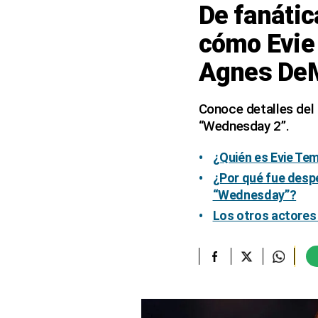
De fanátic
elcomercio.pe
cómo Evie 
Términos
Agnes DeM
Y
Condiciones
De
Uso
Conoce detalles del 
“Wednesday 2”.
Oficinas
Concesionarias
¿Quién es Evie Tem
Principios
Rectores
¿Por qué fue despe
“Wednesday”?
Buenas
Prácticas
Los otros actores
Políticas
De
Privacidad
Política
Integrada
De
Gestión