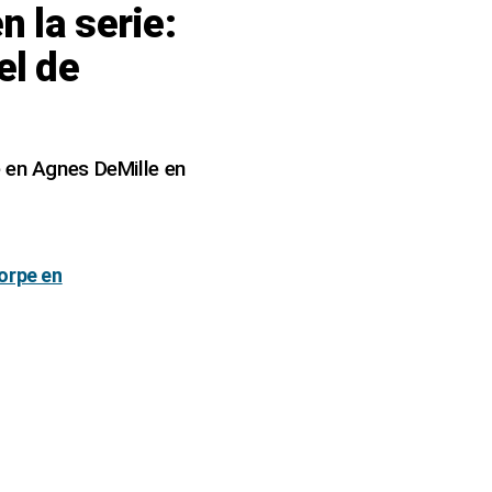
 la serie:
el de
e en Agnes DeMille en
orpe en