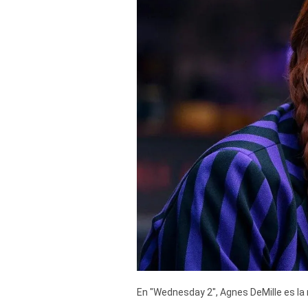
Derechos
Arco
Política
De
Cookies
En "Wednesday 2", Agnes DeMille es la n