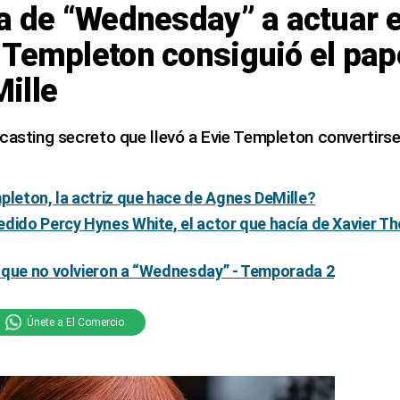
a de “Wednesday” a actuar en
Templeton consiguió el pap
ille
casting secreto que llevó a Evie Templeton convertirs
pleton, la actriz que hace de Agnes DeMille?
dido Percy Hynes White, el actor que hacía de Xavier Th
 que no volvieron a “Wednesday” - Temporada 2
Únete a El Comercio