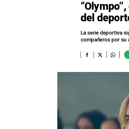
“Olympo”, 
elcomercio.pe
del deport
Términos
Y
Condiciones
La serie deportiva s
De
compañeros por su a
Uso
Oficinas
Concesionarias
Principios
Rectores
Buenas
Prácticas
Políticas
De
Privacidad
Política
Integrada
De
Gestión