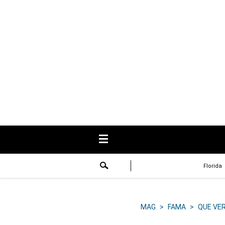
USA
Respuestas
Fama
Historias
Data
Videos
Recetas
Florida
Virales
Lo último
MAG
>
FAMA
>
QUE VE
Volver a El Comercio