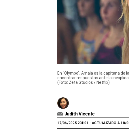
Derechos
Arco
Política
De
Cookies
En "Olympo", Amaia es la capitana de la
encontrar respuestas ante la inexplic
(Foto: Zeta Studios / Netflix)
Judith Vicente
17/06/2025 23H01
- ACTUALIZADO A 18/0