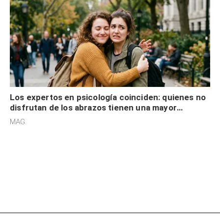
Los expertos en psicología coinciden: quienes no
disfrutan de los abrazos tienen una mayor
sensibilidad a los estímulos físicos y no es por
MAG.
desinterés