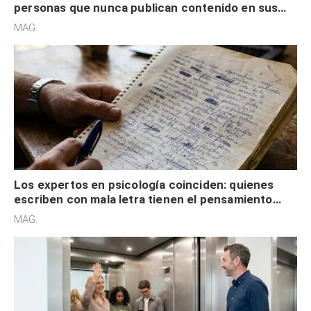
personas que nunca publican contenido en sus
redes sociales no pretenden buscar validación
MAG.
externa
Los expertos en psicología coinciden: quienes
escriben con mala letra tienen el pensamiento
acelerado y no lo hacen por desinterés
MAG.