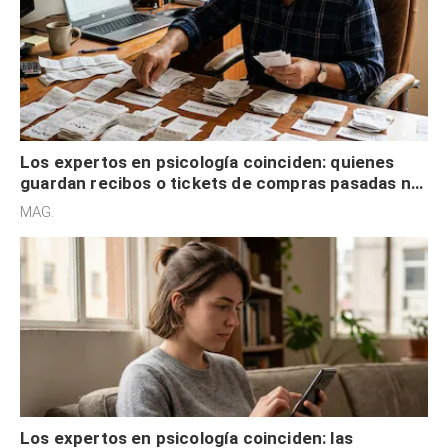
Los expertos en psicología coinciden: quienes
guardan recibos o tickets de compras pasadas no
son acumuladores, sino que tienen necesidad de
MAG.
control
Los expertos en psicología coinciden: las