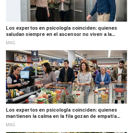
Los expertos en psicología coinciden: quienes
saludan siempre en el ascensor no viven a la
defensiva y tienen apertura social
MAG.
Los expertos en psicología coinciden: quienes
mantienen la calma en la fila gozan de empatía
cognitiva, gratitud y no solo tienen autocontrol
MAG.