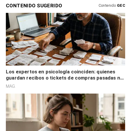
CONTENIDO SUGERIDO
Contenido
GEC
Los expertos en psicología coinciden: quienes
guardan recibos o tickets de compras pasadas no
son acumuladores, sino que tienen necesidad de
MAG.
control