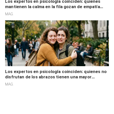
Los expertos en psicología coinciden: quienes
mantienen la calma en la fila gozan de empatía
cognitiva, gratitud y no solo tienen autocontrol
MAG.
Los expertos en psicología coinciden: quienes no
disfrutan de los abrazos tienen una mayor
sensibilidad a los estímulos físicos y no es por
MAG.
desinterés