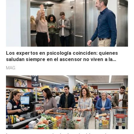
Los expertos en psicología coinciden: quienes
saludan siempre en el ascensor no viven a la
defensiva y tienen apertura social
MAG.