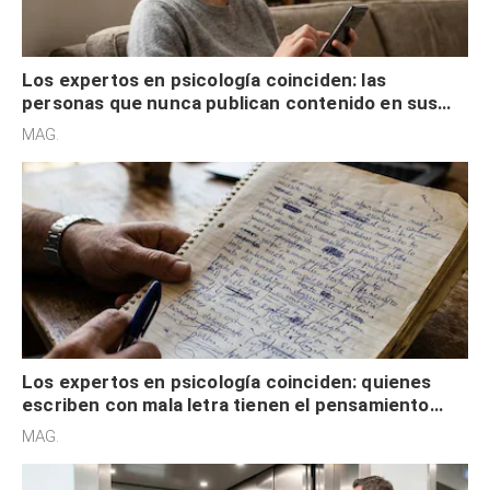
Los expertos en psicología coinciden: las
personas que nunca publican contenido en sus
redes sociales no pretenden buscar validación
MAG.
externa
Los expertos en psicología coinciden: quienes
escriben con mala letra tienen el pensamiento
acelerado y no lo hacen por desinterés
MAG.