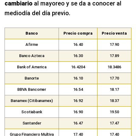
cambiario
al mayoreo y se da a conocer al
mediodía del día previo.
Banco
Precio compra
Precio venta
Afirme
16.40
17.90
Banco Azteca
16.30
17.89
Bank of America
16.4204
18.3486
Banorte
16.10
17.70
BBVA Bancomer
16.54
18.17
Banamex (Citibanamex)
16.92
18.37
Scotiabank
16.90
19.50
Santander
16.47
17.47
Grupo Financiero Multiva
17.40
17.40