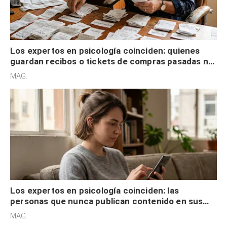
Los expertos en psicología coinciden: quienes
guardan recibos o tickets de compras pasadas no
son acumuladores, sino que tienen necesidad de
MAG.
control
Los expertos en psicología coinciden: las
personas que nunca publican contenido en sus
redes sociales no pretenden buscar validación
MAG.
externa