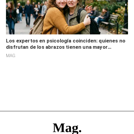
Los expertos en psicología coinciden: quienes no
disfrutan de los abrazos tienen una mayor
sensibilidad a los estímulos físicos y no es por
MAG.
desinterés