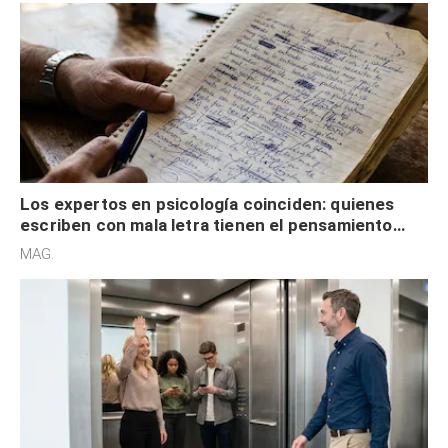
Los expertos en psicología coinciden: quienes
escriben con mala letra tienen el pensamiento
acelerado y no lo hacen por desinterés
MAG.