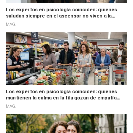
Los expertos en psicología coinciden: quienes
saludan siempre en el ascensor no viven a la
defensiva y tienen apertura social
MAG.
Los expertos en psicología coinciden: quienes
mantienen la calma en la fila gozan de empatía
cognitiva, gratitud y no solo tienen autocontrol
MAG.