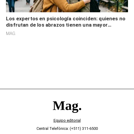
Los expertos en psicología coinciden: quienes no
disfrutan de los abrazos tienen una mayor
sensibilidad a los estímulos físicos y no es por
MAG.
desinterés
Equipo editorial
Central Telefónica: (+511) 311-6500