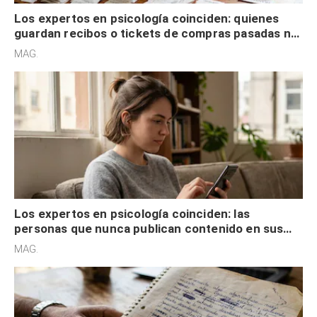
Los expertos en psicología coinciden: quienes
guardan recibos o tickets de compras pasadas no
son acumuladores, sino que tienen necesidad de
MAG.
control
Los expertos en psicología coinciden: las
personas que nunca publican contenido en sus
redes sociales no pretenden buscar validación
MAG.
externa