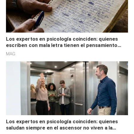
Los expertos en psicología coinciden: quienes
escriben con mala letra tienen el pensamiento
acelerado y no lo hacen por desinterés
MAG.
Los expertos en psicología coinciden: quienes
saludan siempre en el ascensor no viven a la
defensiva y tienen apertura social