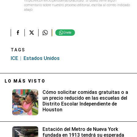
https://elcomercio.pe/buenas-practicas/. Si usted tiene algún
comentario sobre nuestro proceso editorial, escriba al correo indicado
abajo
Únete
TAGS
ICE
Estados Unidos
LO MÁS VISTO
Cómo solicitar comidas gratuitas o a
un precio reducido en las escuelas del
Distrito Escolar Independiente de
Houston
Estación del Metro de Nueva York
fundada en 1913 tendrá su esperada