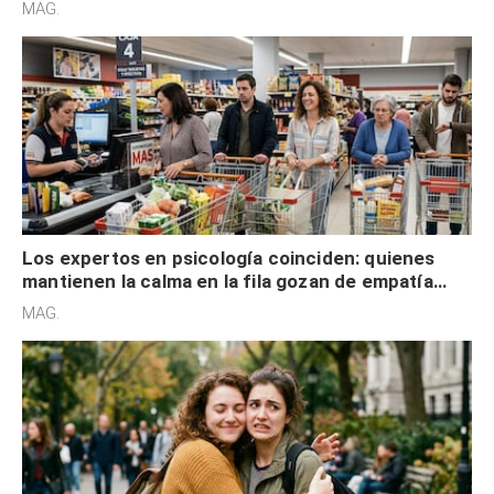
MAG.
Los expertos en psicología coinciden: quienes
mantienen la calma en la fila gozan de empatía
cognitiva, gratitud y no solo tienen autocontrol
MAG.