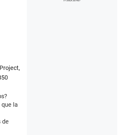
Project,
850
os?
 que la
s de