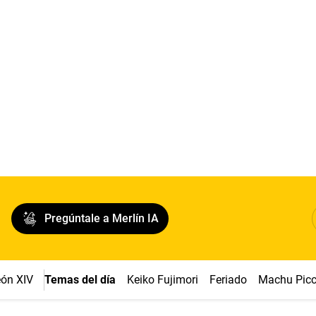
Pregúntale a Merlín IA
ón XIV
Temas del día
Keiko Fujimori
Feriado
Machu Pic