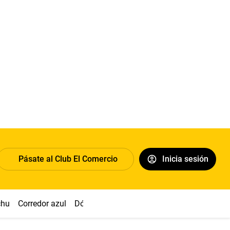
Pásate al Club El Comercio
Inicia sesión
chu
Corredor azul
Dólar
Congreso
Nasca
Acuña
Toled