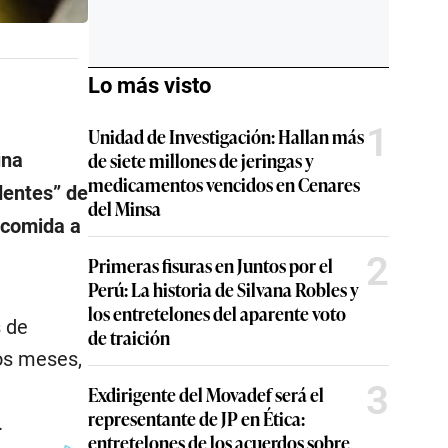
Lo más visto
1
Unidad de Investigación: Hallan más
de siete millones de jeringas y
una
medicamentos vencidos en Cenares
dentes” de
del Minsa
 comida a
2
Primeras fisuras en Juntos por el
Perú: La historia de Silvana Robles y
los entretelones del aparente voto
 de
de traición
os meses,
3
Exdirigente del Movadef será el
representante de JP en Ética:
.
entretelones de los acuerdos sobre