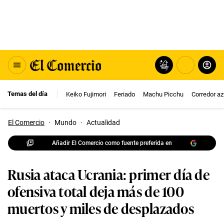
Temas del día
Keiko Fujimori
Feriado
Machu Picchu
Corredor az
El Comercio
·
Mundo
·
Actualidad
Añadir El Comercio como fuente preferida en
Rusia ataca Ucrania: primer día de
ofensiva total deja más de 100
muertos y miles de desplazados