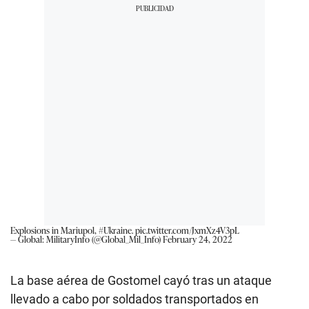
Explosions in Mariupol,
#Ukraine
.
pic.twitter.com/JxmXz4V3pL
— Global: MilitaryInfo (@Global_Mil_Info)
February 24, 2022
La base aérea de Gostomel cayó tras un ataque
llevado a cabo por soldados transportados en