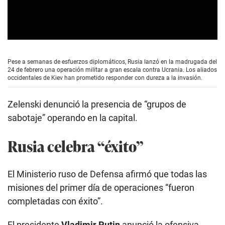
0
s
e
Pese a semanas de esfuerzos diplomáticos, Rusia lanzó en la madrugada del
c
24 de febrero una operación militar a gran escala contra Ucrania. Los aliados
o
occidentales de Kiev han prometido responder con dureza a la invasión.
n
d
s
Zelenski denunció la presencia de “grupos de
o
f
sabotaje” operando en la capital.
4
m
i
Rusia celebra “éxito”
n
u
t
e
El Ministerio ruso de Defensa afirmó que todas las
s
misiones del primer día de operaciones “fueron
,
2
completadas con éxito”.
s
e
c
El presidente
Vladimir Putin
anunció la ofensiva