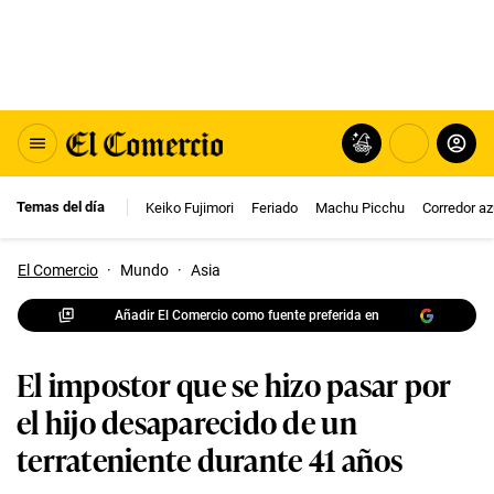
Temas del día
Keiko Fujimori
Feriado
Machu Picchu
Corredor az
El Comercio
·
Mundo
·
Asia
Añadir El Comercio como fuente preferida en
El impostor que se hizo pasar por
el hijo desaparecido de un
terrateniente durante 41 años