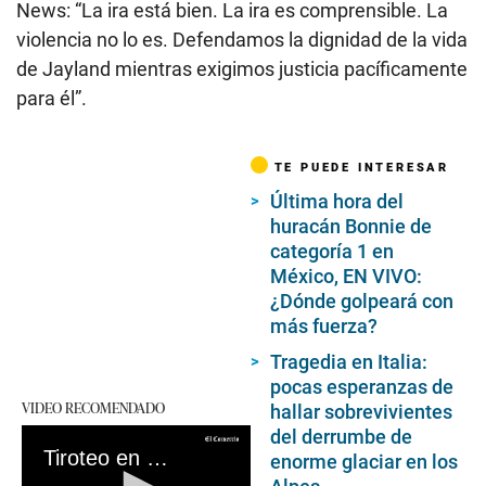
News: “La ira está bien. La ira es comprensible. La
violencia no lo es. Defendamos la dignidad de la vida
de Jayland mientras exigimos justicia pacíficamente
para él”.
TE PUEDE INTERESAR
Última hora del
huracán Bonnie de
categoría 1 en
México, EN VIVO:
¿Dónde golpeará con
más fuerza?
Tragedia en Italia:
pocas esperanzas de
VIDEO RECOMENDADO
hallar sobrevivientes
del derrumbe de
Tiroteo en Buffalo, Nueva York: Todo sobre la masacre que dejó 10 muertos a manos de un joven supremacista blanco
enorme glaciar en los