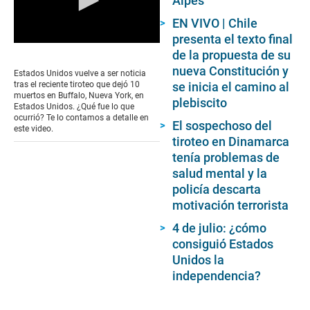
Alpes
EN VIVO | Chile
presenta el texto final
0
de la propuesta de su
seconds
nueva Constitución y
of
Estados Unidos vuelve a ser noticia
0
se inicia el camino al
tras el reciente tiroteo que dejó 10
seconds
muertos en Buffalo, Nueva York, en
plebiscito
Estados Unidos. ¿Qué fue lo que
ocurrió? Te lo contamos a detalle en
El sospechoso del
este video.
tiroteo en Dinamarca
tenía problemas de
salud mental y la
policía descarta
motivación terrorista
4 de julio: ¿cómo
consiguió Estados
Unidos la
independencia?