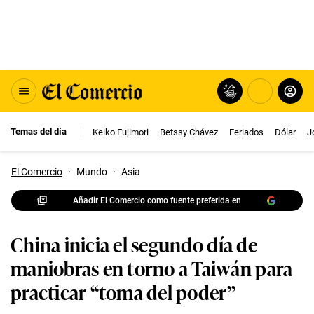
Temas del día
Keiko Fujimori
Betssy Chávez
Feriados
Dólar
J
El Comercio
·
Mundo
·
Asia
Añadir El Comercio como fuente preferida en
China inicia el segundo día de
maniobras en torno a Taiwán para
practicar “toma del poder”