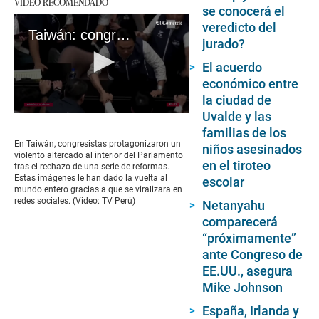
VIDEO RECOMENDADO
se conocerá el
veredicto del
Taiwán: congresistas protagonizan violenta pelea en Parlamento
jurado?
El acuerdo
económico entre
la ciudad de
Uvalde y las
0
seconds
familias de los
of
En Taiwán, congresistas protagonizaron un
niños asesinados
1
violento altercado al interior del Parlamento
minute,
en el tiroteo
tras el rechazo de una serie de reformas.
31
Estas imágenes le han dado la vuelta al
escolar
seconds
mundo entero gracias a que se viralizara en
redes sociales. (Video: TV Perú)
Netanyahu
comparecerá
“próximamente”
ante Congreso de
EE.UU., asegura
Mike Johnson
España, Irlanda y