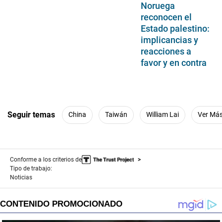
Noruega
reconocen el
Estado palestino:
implicancias y
reacciones a
favor y en contra
Seguir temas
China
Taiwán
William Lai
Ver Má
Conforme a los criterios de
Tipo de trabajo:
Noticias