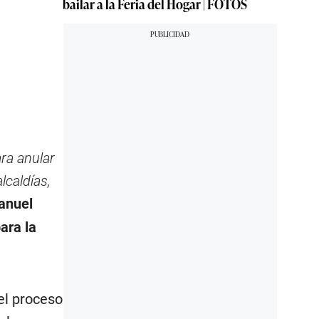
bailar a la Feria del Hogar | FOTOS
ara anular
lcaldías,
anuel
ara la
el proceso