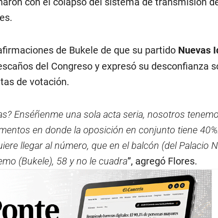
naron con el colapso del sistema de transmisión de
es.
 afirmaciones de Bukele de que su partido
Nuevas I
escaños del Congreso y expresó su desconfianza s
tas de votación.
as? Enséñenme una sola acta seria, nosotros tenem
entos en donde la oposición en conjunto tiene 40%.
ere llegar al número, que en el balcón (del Palacio N
emo (Bukele), 58 y no le cuadra
”, agregó Flores.