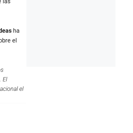
 las
deas
ha
obre el
os
 El
acional el