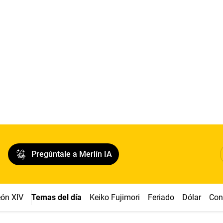
Pregúntale a Merlín IA
ón XIV
Temas del día
Keiko Fujimori
Feriado
Dólar
Con