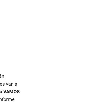
án
tes van a
do VAMOS
informe