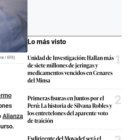
Lo más visto
1
Unidad de Investigación: Hallan más
ura / EFE)
de siete millones de jeringas y
medicamentos vencidos en Cenares
del Minsa
ermo
2
Primeras fisuras en Juntos por el
Perú: La historia de Silvana Robles y
iones
los entretelones del aparente voto
o
Alianza
de traición
curso.
Exdirigente del Movadef será el