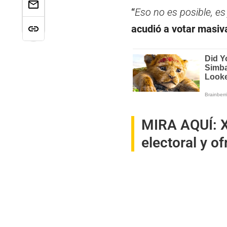
“
Eso no es posible, es 
acudió a votar masi
MIRA AQUÍ:
X
electoral y o