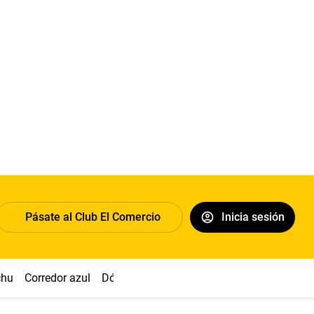
Pásate al Club El Comercio
Inicia sesión
chu
Corredor azul
Dólar
Congreso
Nasca
Acuña
Toled