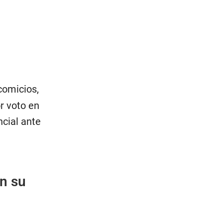
comicios,
or voto en
ncial ante
en su