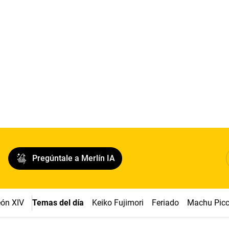
Pregúntale a Merlín IA
ón XIV
Temas del día
Keiko Fujimori
Feriado
Machu Pic