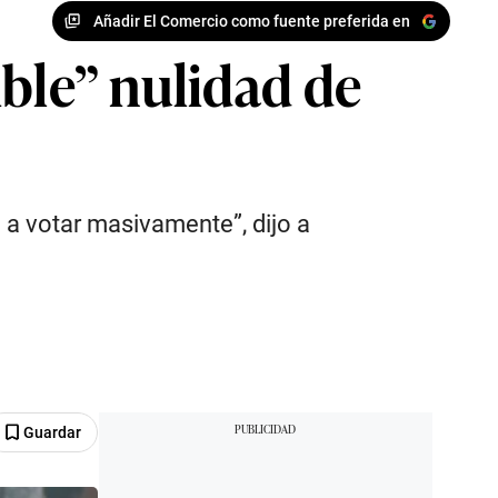
Añadir El Comercio como fuente preferida en
ible” nulidad de
ó a votar masivamente”, dijo a
Guardar