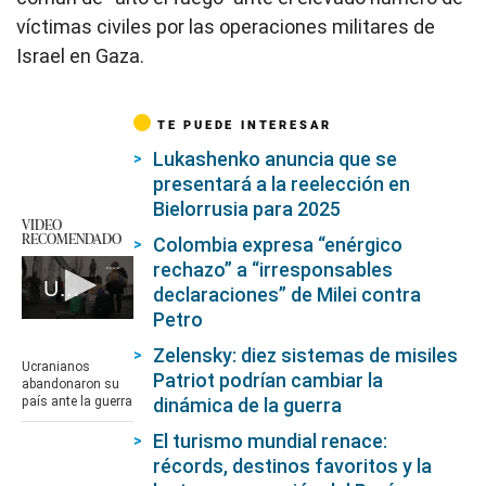
víctimas civiles por las operaciones militares de
Israel en Gaza.
TE PUEDE INTERESAR
Lukashenko anuncia que se
presentará a la reelección en
Bielorrusia para 2025
VIDEO
RECOMENDADO
Colombia expresa “enérgico
rechazo” a “irresponsables
Ucranianos abandonaron su país ante la guerra
declaraciones” de Milei contra
Petro
0
seconds
Zelensky: diez sistemas de misiles
of
Ucranianos
1
Patriot podrían cambiar la
abandonaron su
minute,
país ante la guerra
dinámica de la guerra
22
seconds
El turismo mundial renace:
récords, destinos favoritos y la