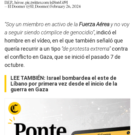
D.E.P., héroe.
pic.twitter.com/isI8n6Ud9I
— El Doomer (@El_Doomer)
February 26, 2024
“Soy un miembro en activo de la
Fuerza Aérea
y no voy
a seguir siendo cómplice de genocidio”
, indicó el
hombre en el vídeo, en el que también señaló que
quería recurrir a un tipo
“de protesta extrema”
contra
el conflicto en Gaza, que se inició el pasado 7 de
octubre.
LEE TAMBIÉN:
Israel bombardea el este de
Líbano por primera vez desde el inicio de la
guerra en Gaza