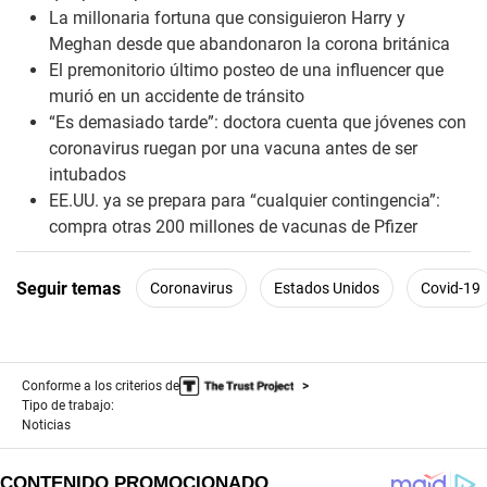
n
La millonaria fortuna que consiguieron Harry y
d
s
Meghan desde que abandonaron la corona británica
El premonitorio último posteo de una influencer que
murió en un accidente de tránsito
“Es demasiado tarde”: doctora cuenta que jóvenes con
coronavirus ruegan por una vacuna antes de ser
intubados
EE.UU. ya se prepara para “cualquier contingencia”:
compra otras 200 millones de vacunas de Pfizer
Seguir temas
Coronavirus
Estados Unidos
Covid-19
Conforme a los criterios de
Tipo de trabajo:
Noticias