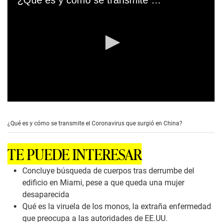
¿Qué es y cómo se transmite el Coronavirus que surgió en China?
0
s
e
¿Qué es y cómo se transmite el Coronavirus que surgió en China?
c
o
n
TE PUEDE INTERESAR
d
s
o
Concluye búsqueda de cuerpos tras derrumbe del
f
edificio en Miami, pese a que queda una mujer
0
s
desaparecida
e
Qué es la viruela de los monos, la extraña enfermedad
c
o
que preocupa a las autoridades de EE.UU.