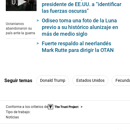
Ucranianos abandonaron su país ante la guerra
presidente de EE.UU. a “identificar
las fuerzas oscuras”
0
seconds
Odiseo toma una foto de la Luna
of
Ucranianos
previo a su histórico alunizaje en
1
abandonaron su
minute,
más de medio siglo
país ante la guerra
22
seconds
Fuerte respaldo al neerlandés
Mark Rutte para dirigir la OTAN
Seguir temas
Donald Trump
Estados Unidos
Fecunda
Conforme a los criterios de
Tipo de trabajo:
Noticias