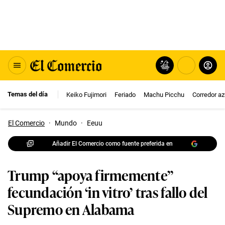
Temas del día
Keiko Fujimori
Feriado
Machu Picchu
Corredor az
El Comercio
·
Mundo
·
Eeuu
Añadir El Comercio como fuente preferida en
Trump “apoya firmemente”
fecundación ‘in vitro’ tras fallo del
Supremo en Alabama