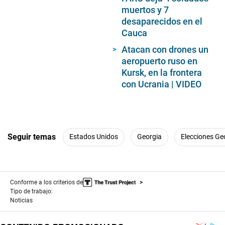
muertos y 7
desaparecidos en el
Cauca
Atacan con drones un
aeropuerto ruso en
Kursk, en la frontera
con Ucrania | VIDEO
Seguir temas
Estados Unidos
Georgia
Elecciones Ge
Conforme a los criterios de
Tipo de trabajo:
Noticias