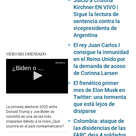
Juicio a Cristina
Kirchner EN VIVO |
Sigue la lectura de
sentencia contra la
vicepresidenta de
Argentina
El rey Juan Carlos I
consigue la inmunidad
VIDEO RECOMENDADO
en el Reino Unido por
la demanda de acoso
¿Biden o Trump?: Las claves para entender qué ocurre en EE.UU
de Corinna Larsen
El frenético primer
mes de Elon Musk en
0
Twitter: una tormenta
seconds
que está lejos de
of
La jornada electoral 2020 entre
4
disiparse
Donald Trump y Joe Biden se
minutes,
convirtió en una de las más
25
Colombia: ataque de
crispadas debido a la crisis ¿Qué
seconds
ocurrirá en el país norteamericano?
las disidencias de las
FARC deja 4 soldados